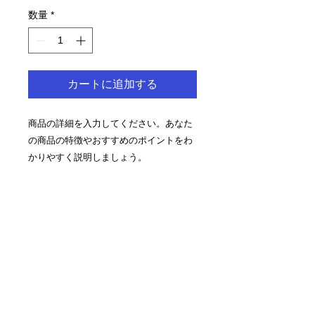
数量
*
カートに追加する
商品の詳細を入力してください。あなた
の商品の特徴やおすすめのポイントをわ
かりやすく説明しましょう。
商品情報
商品の詳細を入力してください。サイ
返品・返金ポリシー
ズ、素材、取扱説明に加え、商品の特
徴やおすすめのポイントなどを説明し
返品・返金ポリシーを入力してくださ
ましょう。
商品の配送について
い。顧客が商品に満足しなかった場合
や、不備があった場合に行う手続きの
配送地域、料金、所要時間、梱包な
手順などを説明しましょう。内容を明